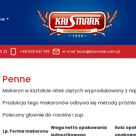
ów
5 22
+48 603 641 745
e-mail: biuro@krismark.com.pl
Penne
Makaron w kształcie nitek ciętych wyprodukowany z naj
Produkcja tego makaronów odbywa się metodą próżni
Polecany głownie do rosołów i zup.
Waga netto opakowania
Ilość op
Lp.
Forma
makaronu
jednostkowego
opakowan