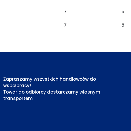
7
5
7
5
Zapraszamy wszystkich handlowców do
współpracy!
Towar do odbiorcy dostarczamy własnym
transportem