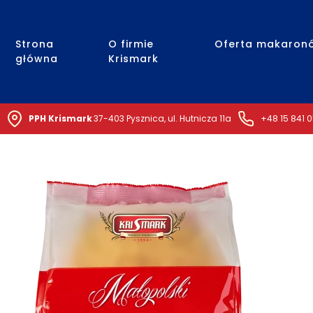
Strona
O firmie
Oferta makaron
główna
Krismark
PPH Krismark
37-403 Pysznica, ul. Hutnicza 11a
+48 15 841 0
POWRÓT
NASTĘPNY