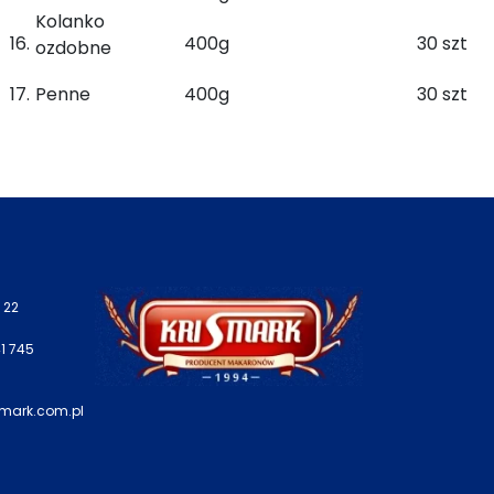
Kolanko
16.
400g
30 szt
ozdobne
17.
Penne
400g
30 szt
 22
1 745
smark.com.pl