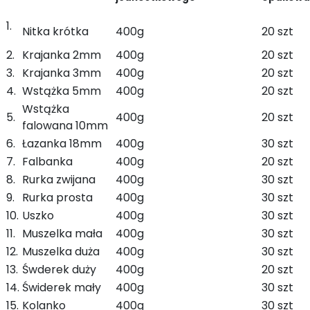
1.
Nitka krótka
400g
20 szt
2.
Krajanka 2mm
400g
20 szt
3.
Krajanka 3mm
400g
20 szt
4.
Wstążka 5mm
400g
20 szt
Wstążka
5.
400g
20 szt
falowana 10mm
6.
Łazanka 18mm
400g
30 szt
7.
Falbanka
400g
20 szt
8.
Rurka zwijana
400g
30 szt
9.
Rurka prosta
400g
30 szt
10.
Uszko
400g
30 szt
11.
Muszelka mała
400g
30 szt
12.
Muszelka duża
400g
30 szt
13.
Śwderek duży
400g
20 szt
14.
Świderek mały
400g
30 szt
15.
Kolanko
400g
30 szt