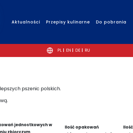
Aktualności
Przepisy kulinarne
Do pobrania
PL
EN
DE
RU
lepszych pszenic polskich.
ową.
akowań jednostkowych w
Ilość opakowań
Iloś
iu zbiorczym