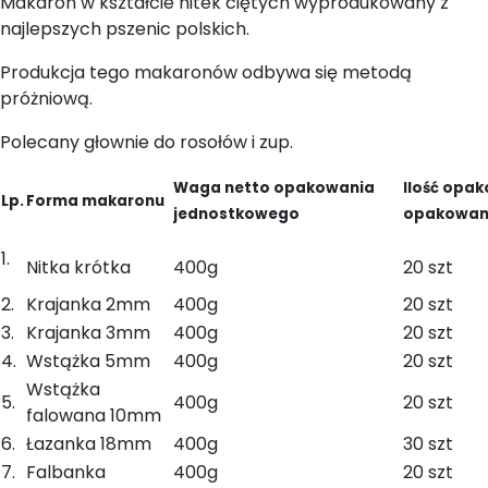
Makaron w kształcie nitek ciętych wyprodukowany z
najlepszych pszenic polskich.
Produkcja tego makaronów odbywa się metodą
próżniową.
Polecany głownie do rosołów i zup.
Waga netto opakowania
Ilość opa
Lp.
Forma
makaronu
jednostkowego
opakowani
1.
Nitka krótka
400g
20 szt
2.
Krajanka 2mm
400g
20 szt
3.
Krajanka 3mm
400g
20 szt
4.
Wstążka 5mm
400g
20 szt
Wstążka
5.
400g
20 szt
falowana 10mm
6.
Łazanka 18mm
400g
30 szt
7.
Falbanka
400g
20 szt