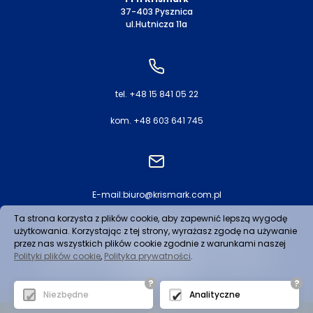
37-403 Pysznica
ul.Hutnicza 11a
tel. +48 15 841 05 22
kom. +48 603 641 745
E-mail:
biuro@krismark.com.pl
Ta strona korzysta z plików cookie, aby zapewnić lepszą wygodę
Zapraszamy wszystkich handlowców do
użytkowania. Korzystając z tej strony, wyrażasz zgodę na używanie
współpracy!
przez nas wszystkich plików cookie zgodnie z warunkami naszej
Polityki plików cookie
,
Polityka prywatności
.
Towar do odbiorcy dostarczamy własnym
transportem
?
?
Niezbędne
Analityczne