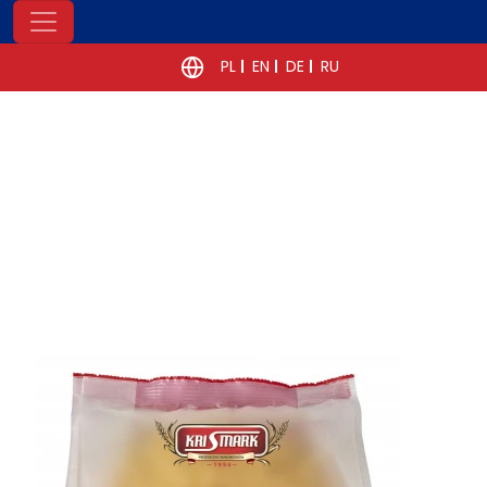
PL
EN
DE
RU
POWRÓT