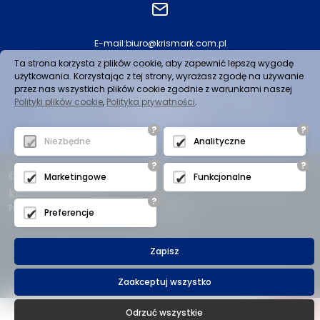
E-mail:
biuro@krismark.com.pl
Ta strona korzysta z plików cookie, aby zapewnić lepszą wygodę
użytkowania. Korzystając z tej strony, wyrażasz zgodę na używanie
Zapraszamy wszystkich handlowców do
przez nas wszystkich plików cookie zgodnie z warunkami naszej
współpracy!
Polityki plików cookie
,
Polityka prywatności
.
Towar do odbiorcy dostarczamy własnym
transportem
?
?
Niezbędne
Analityczne
?
?
© 2023 -
PPH Krismark
Wszelkie prawa zastrzeżone -
Marketingowe
Funkcjonalne
krismark.com.pl.
?
Projekt i realizacja strony www
Expo-net.pl
Preferencje
Zapisz
Zaakceptuj wszystko
Odrzuć wszystkie