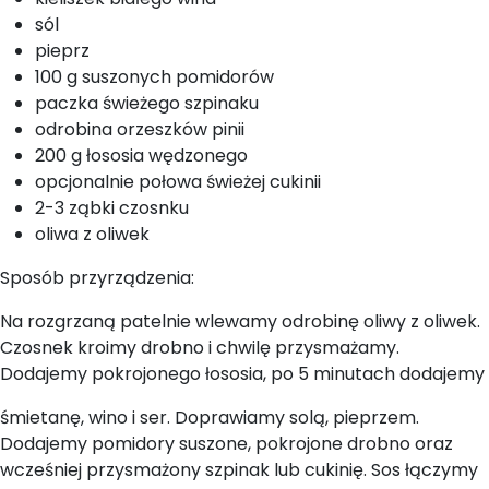
sól
pieprz
100 g suszonych pomidorów
paczka świeżego szpinaku
odrobina orzeszków pinii
200 g łososia wędzonego
opcjonalnie połowa świeżej cukinii
2-3 ząbki czosnku
oliwa z oliwek
Sposób przyrządzenia:
Na rozgrzaną patelnie wlewamy odrobinę oliwy z oliwek.
Czosnek kroimy drobno i chwilę przysmażamy.
Dodajemy pokrojonego łososia, po 5 minutach dodajemy
śmietanę, wino i ser. Doprawiamy solą, pieprzem.
Dodajemy pomidory suszone, pokrojone drobno oraz
wcześniej przysmażony szpinak lub cukinię. Sos łączymy