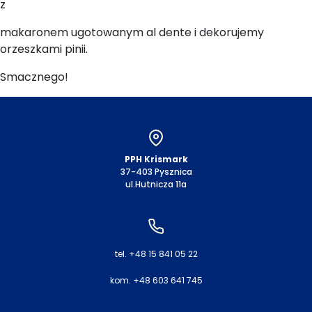
z
makaronem ugotowanym al dente i dekorujemy
orzeszkami pinii.
Smacznego!
PPH Krismark
37-403 Pysznica
ul.Hutnicza 11a
tel. +48 15 841 05 22
kom. +48 603 641 745