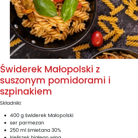
Świderek Małopolski z
suszonym pomidorami i
szpinakiem
Składniki:
400 g świderek Małopolski
ser parmezan
250 ml śmietana 30%
kieliszek białego wina