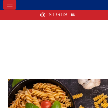
PL
EN
DE
RU
POWRÓT