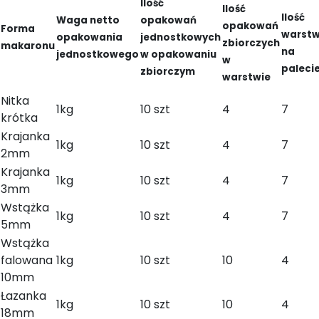
Ilość
Ilość
Ilość
Waga netto
opakowań
opakowań
Forma
warst
opakowania
jednostkowych
zbiorczych
makaronu
na
jednostkowego
w opakowaniu
w
paleci
zbiorczym
warstwie
Nitka
1kg
10 szt
4
7
krótka
Krajanka
1kg
10 szt
4
7
2mm
Krajanka
1kg
10 szt
4
7
3mm
Wstążka
1kg
10 szt
4
7
5mm
Wstążka
falowana
1kg
10 szt
10
4
10mm
Łazanka
1kg
10 szt
10
4
18mm