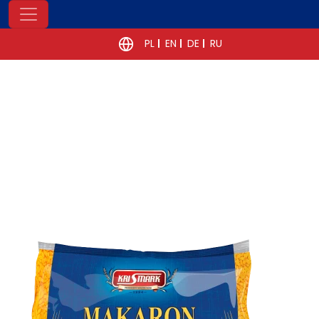
PL
EN
DE
RU
POWRÓT
NASTĘPNY